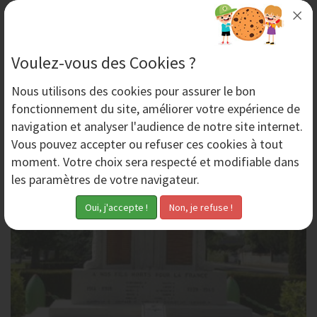
Décapage de voitures anciennes par aérogommage
L’aérogommage, une technique écologique qui permet
Voulez-vous des Cookies ?
de décaper tous les objets métalliques. Ce procédé
Nous utilisons des
cookies
pour assurer le bon
s’applique particulièrement bien voitures...
fonctionnement du site, améliorer votre expérience de
navigation et analyser l'audience de notre site internet.
Mercredi 18 Février 2015
Vous pouvez accepter ou refuser ces cookies à tout
moment. Votre choix sera respecté et modifiable dans
les paramètres de votre navigateur.