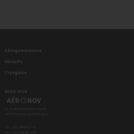
Aérogommeuses
Abrasifs
Cryogénie
AERO-NOV
91, Avenue de Saint-Claude
39260 Moirans-en-Montagne
Tél : +33 3 84 60 57 00
Fax : +33 3 84 60 74 67