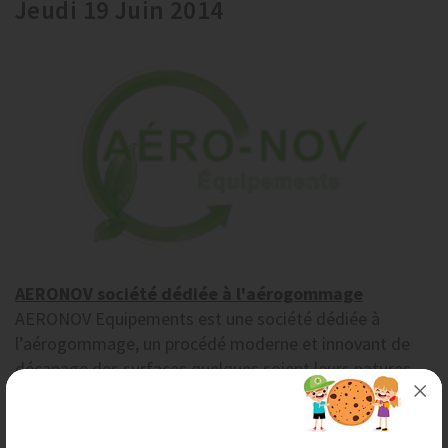
Jeudi 19 Juin 2014
AERONOV société dédiée à l'aérogommage
AERONOV Equipements est une société dédiée à
l’aérogommage, un procédé moderne et innovant de
décapage des surfaces quelques soient leurs natures.
On...