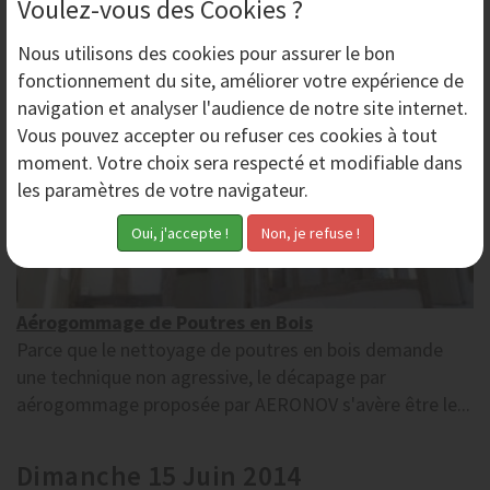
Voulez-vous des Cookies ?
Lundi 23 Juin 2014
Nous utilisons des
cookies
pour assurer le bon
fonctionnement du site, améliorer votre expérience de
navigation et analyser l'audience de notre site internet.
Vous pouvez accepter ou refuser ces cookies à tout
moment. Votre choix sera respecté et modifiable dans
les paramètres de votre navigateur.
Aérogommage de Poutres en Bois
Parce que le nettoyage de poutres en bois demande
une technique non agressive, le décapage par
aérogommage proposée par AERONOV s'avère être le...
Dimanche 15 Juin 2014