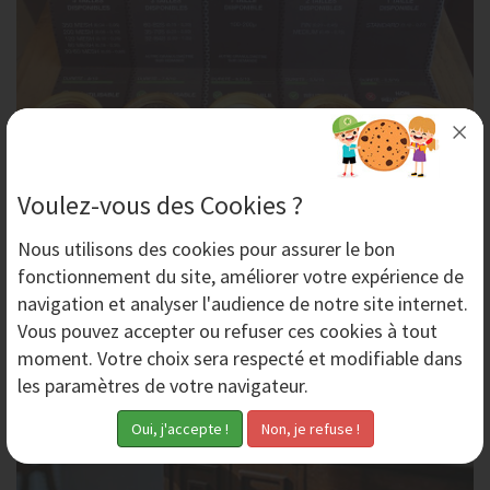
Quel Abrasif d'Aérogommage Choisir ? Comparatif
Voulez-vous des Cookies ?
AERO-NOV
Vous devez effectuer un décapage par aérogommage et
Nous utilisons des
cookies
pour assurer le bon
vous vous demandez quel abrasif d’aérogommage
fonctionnement du site, améliorer votre expérience de
choisir en fonction de votre application. AERO-NOV...
navigation et analyser l'audience de notre site internet.
Vous pouvez accepter ou refuser ces cookies à tout
moment. Votre choix sera respecté et modifiable dans
Vendredi 27 Mars 2026
les paramètres de votre navigateur.