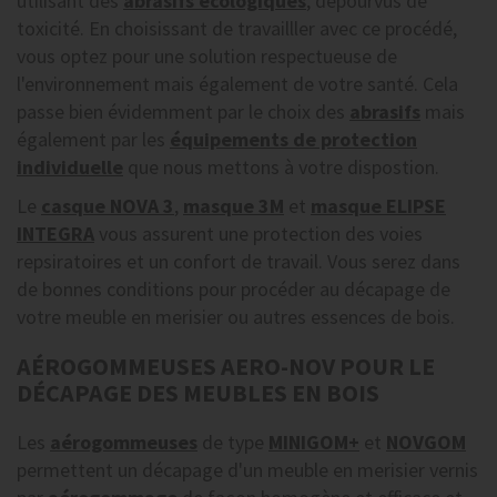
utilisant des
abrasifs écologiques
, dépourvus de
toxicité. En choisissant de travailller avec ce procédé,
vous optez pour une solution respectueuse de
l'environnement mais également de votre santé. Cela
passe bien évidemment par le choix des
abrasifs
mais
également par les
équipements de protection
individuelle
que nous mettons à votre dispostion.
Le
casque NOVA 3
,
masque 3M
et
masque ELIPSE
INTEGRA
vous assurent une protection des voies
repsiratoires et un confort de travail. Vous serez dans
de bonnes conditions pour procéder au décapage de
votre meuble en merisier ou autres essences de bois.
AÉROGOMMEUSES AERO-NOV POUR LE
DÉCAPAGE DES MEUBLES EN BOIS
Les
aérogommeuses
de type
MINIGOM+
et
NOVGOM
permettent un décapage d'un meuble en merisier vernis