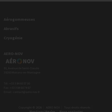
Aérogommeuses
Abrasifs
Cryogénie
AERO-NOV
91, Avenue de Saint-Claude
39260 Moirans-en-Montagne
Tél : +33 3 84 60 57 00
Fax : +33 3 84 60 74 67
Email : contact@aero-nov.fr
Copyright © 2026
AERO NOV
Tous droits réservés
Mentions légales
Nous contacter