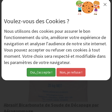
Découvrez l'offre exclusive Aero-Nov sur un abrasif
d'aérogommage. 20% de remise sur l'abrasif Garnet
200 Mesh. Une remise immédiate sans quantité...
Voulez-vous des Cookies ?
Nous utilisons des
cookies
pour assurer le bon
Vendredi 15 Mai 2026
fonctionnement du site, améliorer votre expérience de
navigation et analyser l'audience de notre site internet.
Vous pouvez accepter ou refuser ces cookies à tout
moment. Votre choix sera respecté et modifiable dans
les paramètres de votre navigateur.
Abrasif Bicarbonate de Soude de Décapage par
Aérogommage