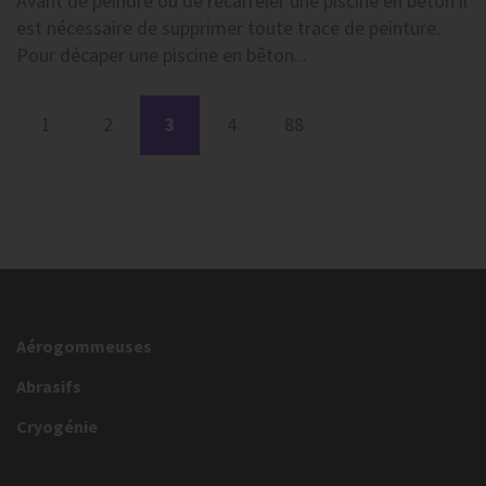
Avant de peindre ou de recarreler une piscine en bêton il
est nécessaire de supprimer toute trace de peinture.
Pour décaper une piscine en bêton...
1
2
3
4
88
Aérogommeuses
Abrasifs
Cryogénie