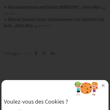
Aérogommeuse portative MINIGOM+ - Aero-Nov
(PDF 725Ko)
Abrasif Garnet pour aérogommer vos meubles en
bois - Aero-Nov
(PDF 736Ko)
Partager
Mardi 15 Juillet 2025
Voulez-vous des Cookies ?