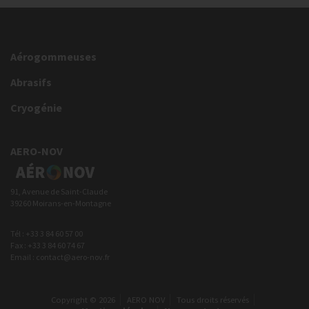
Aérogommeuses
Abrasifs
Cryogénie
AERO-NOV
91, Avenue de Saint-Claude
39260 Moirans-en-Montagne
Tél : +33 3 84 60 57 00
Fax : +33 3 84 60 74 67
Email : contact@aero-nov.fr
Copyright © 2026
AERO NOV
Tous droits réservés