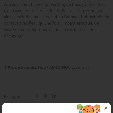
entrée d'eau et son effet venturi, de fines gouttelettes
d'eau viennent encercler le jet d'abrasif et permettent
ainsi l'arrêt des poussières dû à l'impact. L'abrasif n'a de
contact avec l'eau qu'une fois l'impact effectué. Ce
système ne réduit donc en aucun cas la force de
décapage.
Kit de brumisation - AERO-NOV
(PDF 502Ko)
Partager