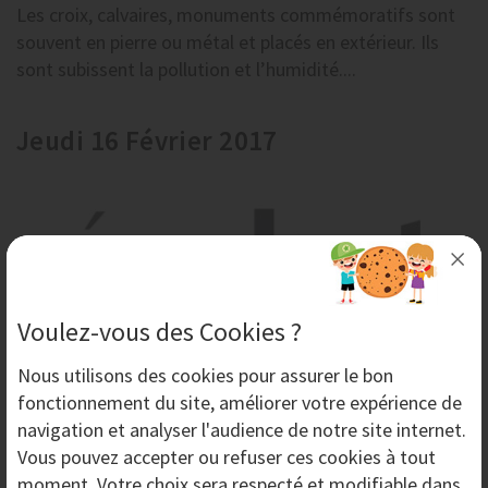
Les croix, calvaires, monuments commémoratifs sont
souvent en pierre ou métal et placés en extérieur. Ils
sont subissent la pollution et l’humidité....
Jeudi 16 Février 2017
Voulez-vous des Cookies ?
Nous utilisons des
cookies
pour assurer le bon
fonctionnement du site, améliorer votre expérience de
navigation et analyser l'audience de notre site internet.
Ecobat Paris 2017 - Salon du bâtiment durable
Vous pouvez accepter ou refuser ces cookies à tout
Le salon Ecobat 2017 aura lieu du 20 au 22 mars 2017 à
moment. Votre choix sera respecté et modifiable dans