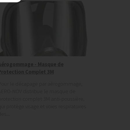
Aérogommage - Masque de
Protection Complet 3M
Pour le décapage par aérogommage,
AERO-NOV distribue le masque de
protection complet 3M anti-poussière,
qui protège visage et voies respiratoires
es...