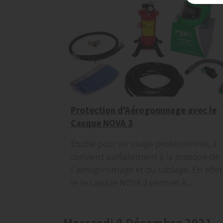
Protection d'Aérogommage avec le
Casque NOVA 3
Étudié pour un usage professionnel, il
convient parfaitement à la pratique de
l'aérogommage et du sablage. En effet
le le casque NOVA 3 permet à...