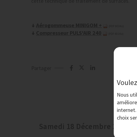
cette technique de traitement de surfaces.
Aérogommeuse MINIGOM +
(PDF 903Ko)
Compresseur PULS'AIR 240
(PDF 401Ko)
Partager
Voulez
Nous uti
améliore
internet
choix se
Samedi 18 Décembre 2021