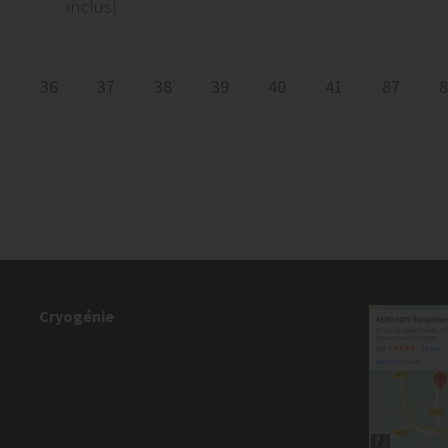
inclus!
5
36
37
38
39
40
41
87
8
Cryogénie