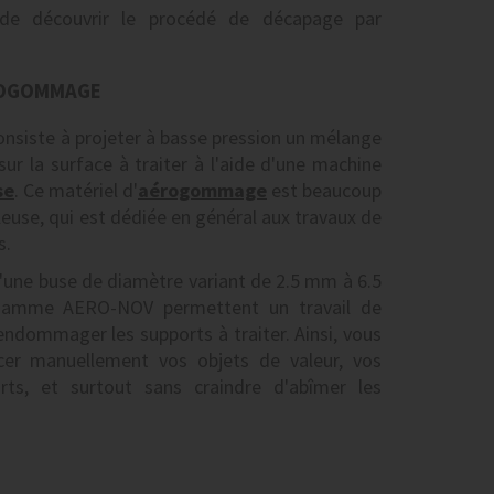
e découvrir le procédé de décapage par
ROGOMMAGE
onsiste à projeter à basse pression un mélange
sur la surface à traiter à l'aide d'une machine
se
. Ce matériel d'
aérogommage
est beaucoup
leuse, qui est dédiée en général aux travaux de
s.
d'une buse de diamètre variant de 2.5 mm à 6.5
amme AERO-NOV permettent un travail de
endommager les supports à traiter. Ainsi, vous
cer manuellement vos objets de valeur, vos
ts, et surtout sans craindre d'abîmer les