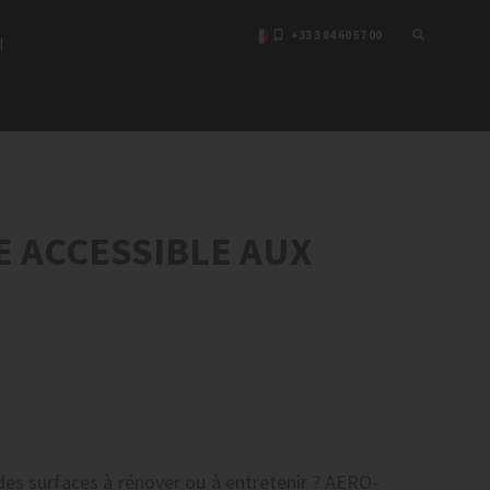
+33 3 84 60 57 00
I
 ACCESSIBLE AUX
des surfaces à rénover ou à entretenir ? AERO-