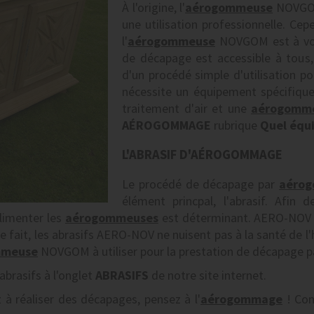
À l'origine, l'
aérogommeuse
NOVGOM
une utilisation professionnelle. Cepen
l'
aérogommeuse
NOVGOM est à vot
de décapage est accessible à tous,
d'un procédé simple d'utilisation p
nécessite un équipement spécifique
traitement d'air et une
aérogomm
AÉROGOMMAGE
rubrique
Quel équi
L'ABRASIF D'AÉROGOMMAGE
Le procédé de décapage par
aéro
élément princpal, l'abrasif. Afin 
alimenter les
aérogommeuses
est déterminant. AERO-NOV É
e fait, les abrasifs AERO-NOV ne nuisent pas à la santé de l
mmeuse
NOVGOM à utiliser pour la prestation de décapage 
abrasifs à l'onglet
ABRASIFS
de notre site internet.
z à réaliser des décapages, pensez à l'
aérogommage
! Con