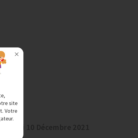
te,
tre site
t. Votre
ateur.
endredi 10 Décembre 2021