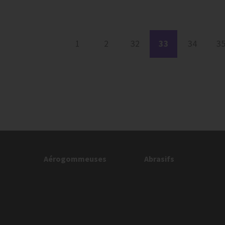
1
2
32
33
34
3
Aérogommeuses
Abrasifs