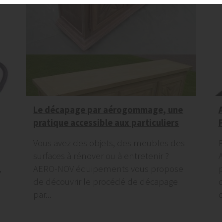
Le décapage par aérogommage, une
pratique accessible aux particuliers
Vous avez des objets, des meubles des
surfaces à rénover ou à entretenir ?
,
AERO-NOV équipements vous propose
de découvrir le procédé de décapage
par...
d