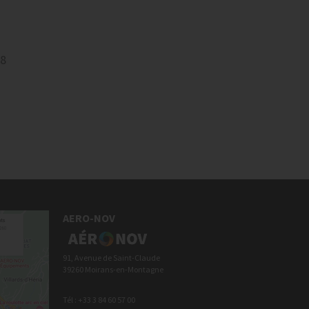
8
AERO-NOV
91, Avenue de Saint-Claude
39260 Moirans-en-Montagne
Tél : +33 3 84 60 57 00