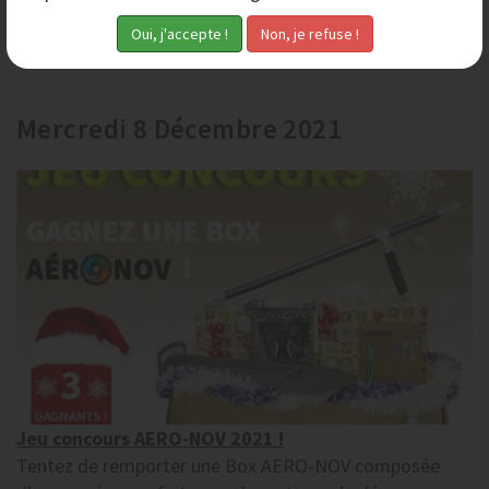
Étudié pour un usage professionnel, il convient
parfaitement à la pratique de l'aérogommage et du
sablage. En effet, le le casque NOVA 3 permet à...
Mercredi 8 Décembre 2021
Jeu concours AERO-NOV 2021 !
Tentez de remporter une Box AERO-NOV composée