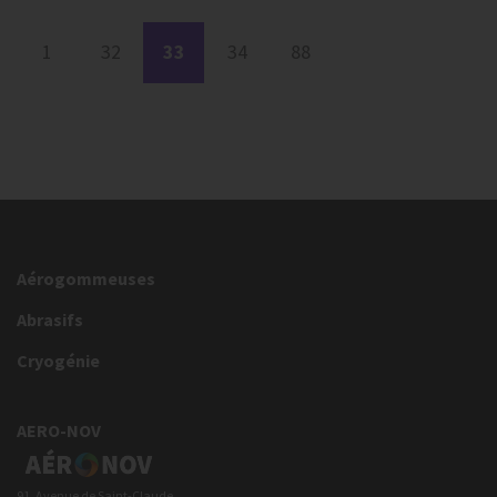
1
32
33
34
88
Aérogommeuses
Abrasifs
Cryogénie
AERO-NOV
91, Avenue de Saint-Claude