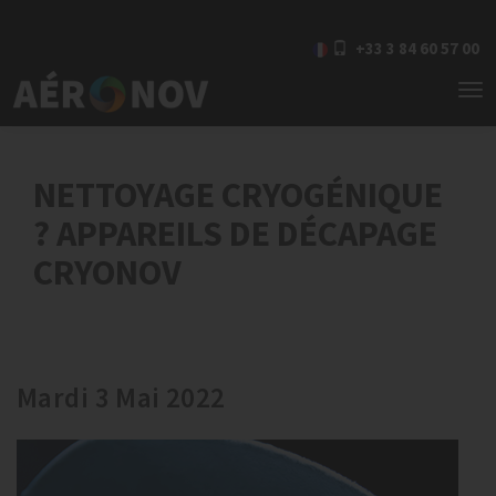
+33 3 84 60 57 00
To
nav
NETTOYAGE CRYOGÉNIQUE
? APPAREILS DE DÉCAPAGE
CRYONOV
Mardi 3 Mai 2022