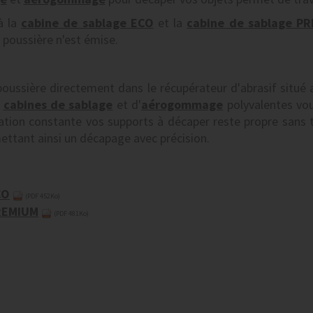
à la
cabine de sablage ECO
et la
cabine de sablage P
 poussière n'est émise.
oussière directement dans le récupérateur d'abrasif situé a
s
cabines de sablage
et d'
aérogommage
polyvalentes vou
ration constante vos supports à décaper reste propre sans 
ettant ainsi un décapage avec précision.
CO
(PDF 452Ko)
REMIUM
(PDF 481Ko)