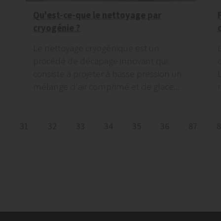
Qu'est-ce-que le nettoyage par
cryogénie ?
Le nettoyage cryogénique est un
procédé de décapage innovant qui
consiste à projeter à basse pression un
mélange d'air comprimé et de glace...
0
31
32
33
34
35
36
87
8