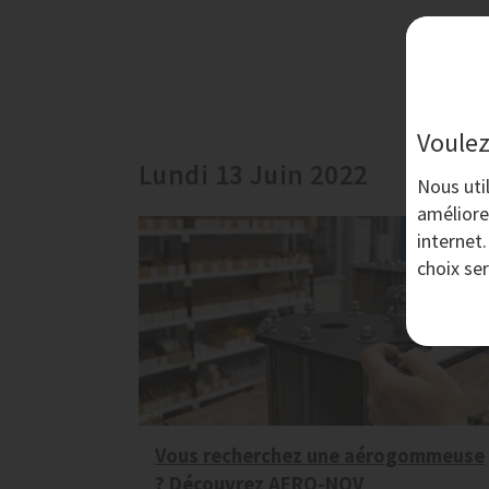
Voulez
Lundi 13 Juin 2022
Nous uti
améliore
internet
choix se
Vous recherchez une aérogommeuse
? Découvrez AERO-NOV