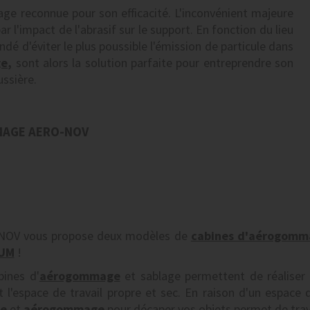
ge reconnue pour son efficacité. L'inconvénient majeure
r l'impact de l'abrasif sur le support. En fonction du lieu
dé d'éviter le plus poussible l'émission de particule dans
ge
,
sont alors la solution parfaite pour entreprendre son
ssière.
MAGE AERO-NOV
OV vous propose deux modèles de
cabines d'aérogomm
UM
!
bines d'
aérogommage
et sablage permettent de réaliser 
t l'espace de travail propre et sec. En raison d'un espace d
ge
et
aérogommage
pour décaper vos objets permet de trava