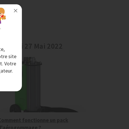
endredi 27 Mai 2022
te,
tre site
t. Votre
ateur.
Comment fonctionne un pack
d'aérogommage ?