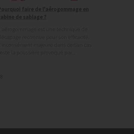
Pourquoi faire de l'aérogommage en
cabine de sablage ?
L'aérogommage est une technique de
décapage reconnue pour son efficacité.
L'inconvénient majeure dans certain cas
reste la poussière provoqué par...
8