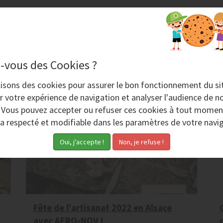
-vous des Cookies ?
Mercredi 8 Juin 2022
V
lisons des
cookies
pour assurer le bon fonctionnement du si
r votre expérience de navigation et analyser l'audience de no
. Vous pouvez accepter ou refuser ces cookies à tout momen
ra respecté et modifiable dans les paramètres de votre navig
Fête de l'artisanat 2022 en Alsace
avec AERO-NOV !