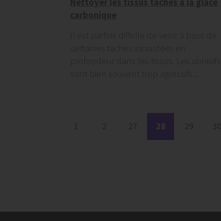
Nettoyer les tissus tachés à la glace
carbonique
Il est parfois difficile de venir à bout de
certaines taches incrustées en
profondeur dans les tissus. Les abrasifs
sont bien souvent trop agressifs...
1
2
27
28
29
3