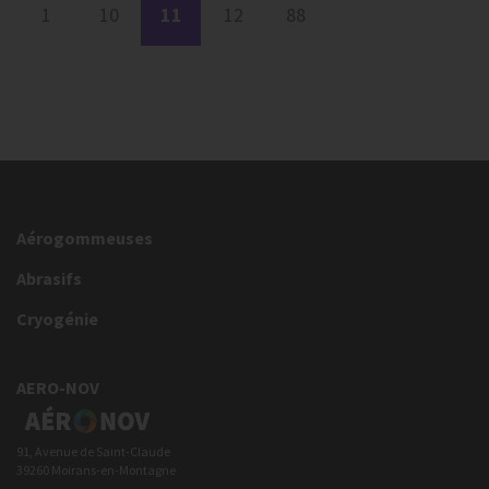
1
10
11
12
88
Aérogommeuses
Abrasifs
Cryogénie
AERO-NOV
91, Avenue de Saint-Claude
39260 Moirans-en-Montagne