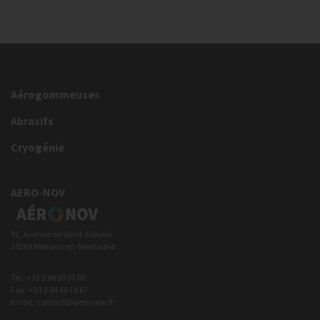
Aérogommeuses
Abrasifs
Cryogénie
AERO-NOV
91, Avenue de Saint-Claude
39260 Moirans-en-Montagne
Tél : +33 3 84 60 57 00
Fax : +33 3 84 60 74 67
Email : contact@aero-nov.fr