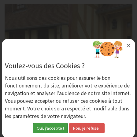
Voulez-vous des Cookies ?
Nous utilisons des
cookies
pour assurer le bon
Décaper les parties boisées de la façade d'une
fonctionnement du site, améliorer votre expérience de
maison
navigation et analyser l'audience de notre site internet.
Pollution humidité,.. Les façades des maisons sont
Vous pouvez accepter ou refuser ces cookies à tout
souvent salies. Si la façade comporte des parties
moment. Votre choix sera respecté et modifiable dans
boisées comme les maisons en colombage, les...
les paramètres de votre navigateur.
Mardi 12 Juin 2018