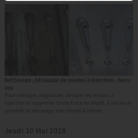
Nettoyage, décapage de moules à injection - Aero-
nov
Pour nettoyer, dégraisser, décaper les moules à
injection et supprimer toute trace de dépôt, il existe un
procédé de décapage très simple à utiliser...
Jeudi 10 Mai 2018