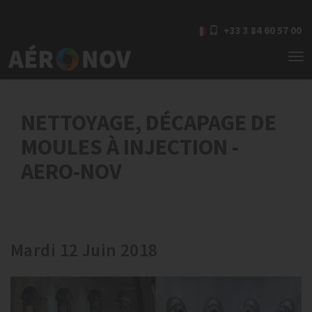
+33 3 84 60 57 00
To
nav
NETTOYAGE, DÉCAPAGE DE
MOULES À INJECTION -
AERO-NOV
Mardi 12 Juin 2018