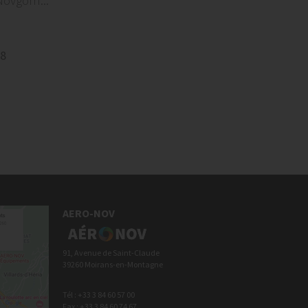
Novgom...
8
AERO-NOV
91, Avenue de Saint-Claude
39260 Moirans-en-Montagne
Tél : +33 3 84 60 57 00
Fax : +33 3 84 60 74 67