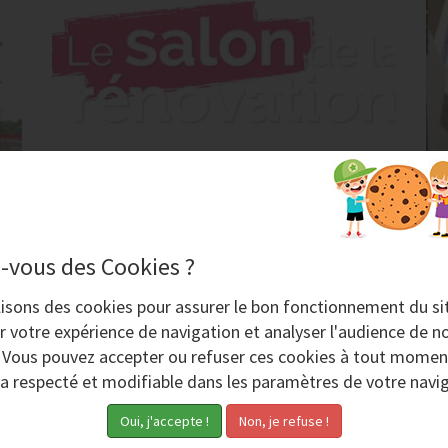
Salon de la rénovation 2017 à Paris
Porte de Versailles
-vous des Cookies ?
t
Le salon de la rénovation à Paris Porte
lisons des
cookies
pour assurer le bon fonctionnement du si
de Versailles, c’est du 27 au 30 janvier
r votre expérience de navigation et analyser l'audience de no
2017 avec des professionnels et des
. Vous pouvez accepter ou refuser ces cookies à tout momen
experts de la rénovation de...
ra respecté et modifiable dans les paramètres de votre navig
u
Samedi 26 Novembre 2016