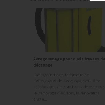
Aérogommage pour quels travaux d
décapage
L’aérogommage, technique de
nettoyage et de décapage, peut être
utilisée dans de nombreux domaines :
le nettoyage d’édifices, la rénovation
d’une...