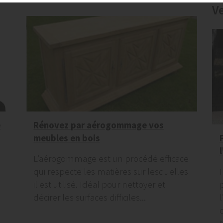
V
e
Rénovez par aérogommage vos
meubles en bois
L’aérogommage est un procédé efficace
qui respecte les matières sur lesquelles
il est utilisé. Idéal pour nettoyer et
décirer les surfaces difficiles...