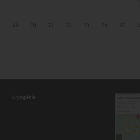
8
69
70
71
72
73
74
87
8
Cryogénie