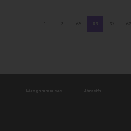
1
2
65
66
67
6
Aérogommeuses
Abrasifs