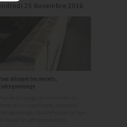
endredi 25 Novembre 2016
Pour décaper les murets,
l'aérogommage
Pour le décapage de vos murets en
pierre ou en maçonnerie, choisissez
l’aérogommage. Afin d’effectuer ce type
de travail, les aérogommeuses