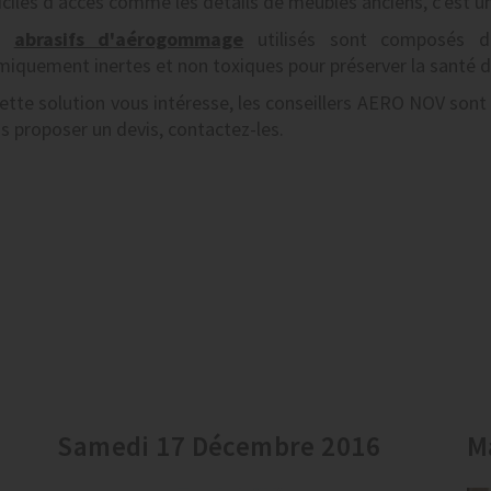
ficiles d'accès comme les détails de meubles anciens, c'est 
s
abrasifs d'aérogommage
utilisés sont composés de
miquement inertes et non toxiques pour préserver la santé de
cette solution vous intéresse, les conseillers AERO NOV sont
s proposer un devis, contactez-les.
Samedi 17 Décembre 2016
M