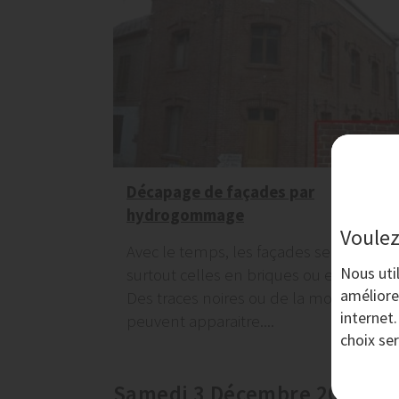
Décapage de façades par
hydrogommage
Voulez
Avec le temps, les façades se ternissen
Nous uti
surtout celles en briques ou en crépis.
améliore
Des traces noires ou de la moisissure
internet
peuvent apparaitre....
choix se
Samedi 3 Décembre 2016