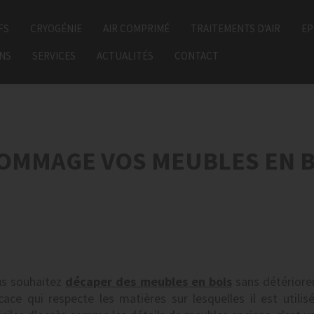
FS
CRYOGÉNIE
AIR COMPRIMÉ
TRAITEMENTS D'AIR
EP
ONS
SERVICES
ACTUALITÉS
CONTACT
OMMAGE VOS MEUBLES EN B
s souhaitez
décaper des meubles en bois
sans détériorer
icace qui respecte les matières sur lesquelles il est utilis