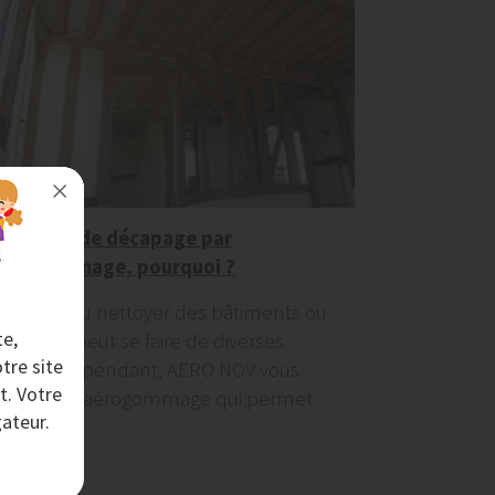
Méthode de décapage par
aérogommage, pourquoi ?
Décaper ou nettoyer des bâtiments ou
te,
meubles peut se faire de diverses
tre site
façons. Cependant, AERO NOV vous
t. Votre
conseille l’aérogommage qui permet
ateur.
n travail...