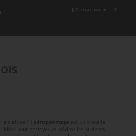
+33 3 84 60 57 00
I
OIS
 la surface ? L'
aérogommage
est un procédé
é. Idéal pour nettoyer et décirer les surfaces