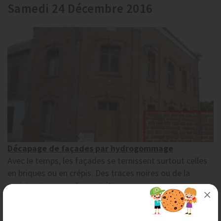
Samedi 24 Décembre 2016
Décapage de façades par hydrogommage
Avec le temps, les façades se ternissent surtout celles
en briques ou en crépis. Des traces noires ou de la
moisissure peuvent apparaitre....
Samedi 3 Décembre 2016