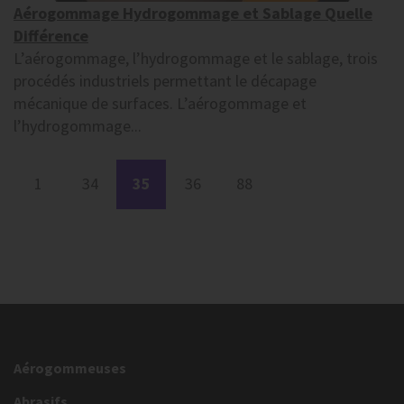
Aérogommage Hydrogommage et Sablage Quelle
Différence
L’aérogommage, l’hydrogommage et le sablage, trois
procédés industriels permettant le décapage
mécanique de surfaces. L’aérogommage et
l’hydrogommage...
1
34
35
36
88
Aérogommeuses
Abrasifs