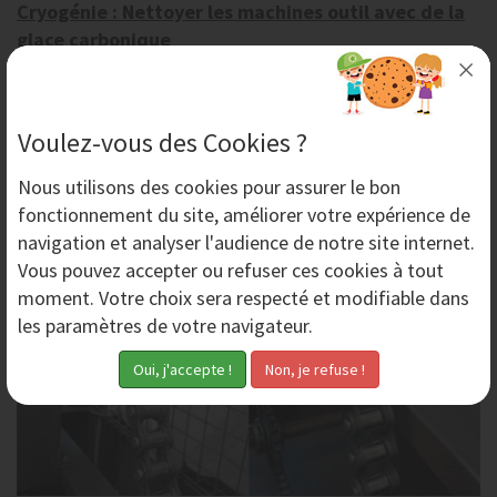
Cryogénie : Nettoyer les machines outil avec de la
glace carbonique
Certains supports sont parfois difficiles à nettoyer.
Découvrez le nettoyage par glace carbonique, la
technologie innovante proposée par AERO-NOV !
Voulez-vous des Cookies ?
Nous utilisons des
cookies
pour assurer le bon
Mardi 19 Octobre 2021
fonctionnement du site, améliorer votre expérience de
navigation et analyser l'audience de notre site internet.
Vous pouvez accepter ou refuser ces cookies à tout
moment. Votre choix sera respecté et modifiable dans
les paramètres de votre navigateur.