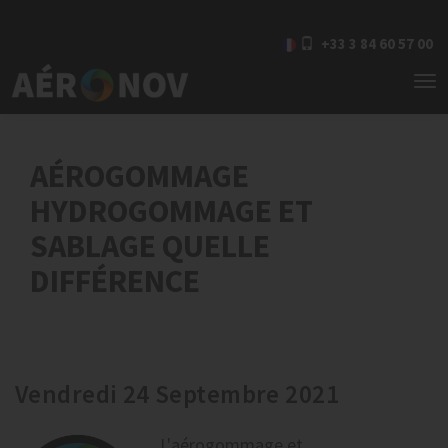
+33 3 84 60 57 00
To
nav
AÉROGOMMAGE
HYDROGOMMAGE ET
SABLAGE QUELLE
DIFFÉRENCE
Vendredi 24 Septembre 2021
L'
aérogommage et