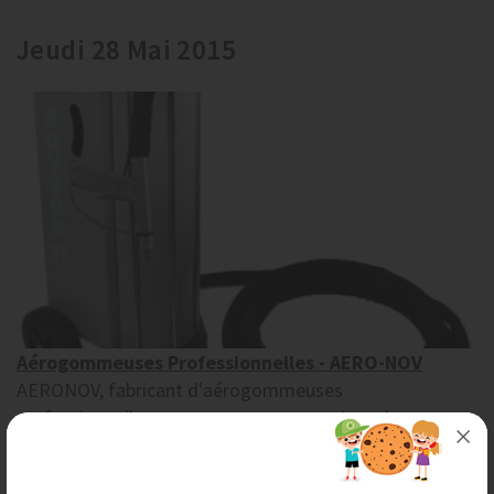
Jeudi 28 Mai 2015
Aérogommeuses Professionnelles - AERO-NOV
AERONOV, fabricant d'aérogommeuses
professionnelles, vous propose ses services de
décapage, nettoyage et dégraissage de multiples
supports, même les...