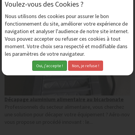
Voulez-vous des Cookies ?
Dimanche 14 Juin 2015
Nous utilisons des
cookies
pour assurer le bon
fonctionnement du site, améliorer votre expérience de
navigation et analyser l'audience de notre site internet.
Vous pouvez accepter ou refuser ces cookies à tout
moment. Votre choix sera respecté et modifiable dans
les paramètres de votre navigateur.
Décapage aluminium alimentaire au bicarbonate
Professionnels du secteur alimentaire, vous cherchez
une solution pour décaper votre équipement ? Aéro-nov
vous propose un procédé innovant : le...