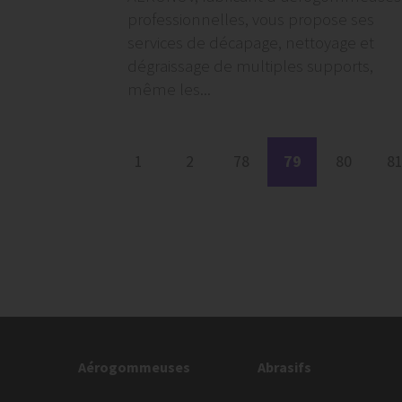
professionnelles, vous propose ses
services de décapage, nettoyage et
dégraissage de multiples supports,
même les...
1
2
78
79
80
8
Aérogommeuses
Abrasifs