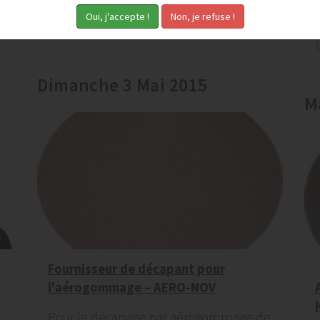
décaper votre équipement ? Aéro-nov
vous propose un procédé innovant : le...
Dimanche 3 Mai 2015
M
Fournisseur de décapant pour
l'aérogommage – AERO-NOV
Pour le décapage par aérogommage de