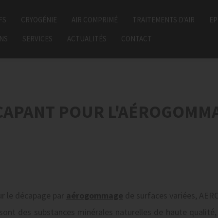
FS
CRYOGÉNIE
AIR COMPRIMÉ
TRAITEMENTS D'AIR
EP
ONS
SERVICES
ACTUALITÉS
CONTACT
CAPANT POUR L'AÉROGOMMA
r le décapage par
aérogommage
de surfaces variées, AER
sont des substances minérales naturelles de haute qualité,