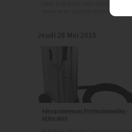
idéal. Écologique (sans silice), il
respecte les supports et permet de...
Jeudi 28 Mai 2015
Aérogommeuses Professionnelles -
AERO-NOV
AERONOV, fabricant d'aérogommeuses