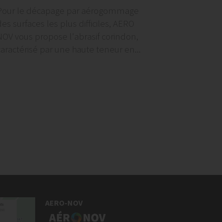
Pour le décapage par aérogommage
es surfaces les plus difficiles, AERO
NOV vous propose l'abrasif corindon,
caractérisé par une haute teneur en...
AERO-NOV