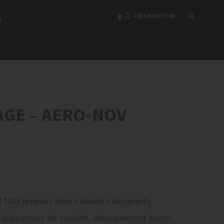
+33 3 84 60 57 00
I
GE – AERO-NOV
O NOV propose divers abrasifs décapants.
 dépourvues de toxicité, chimiquement inerte,