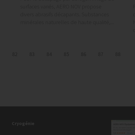
surfaces variés, AERO NOV propose
divers abrasifs décapants. Substances
d
minérales naturelles de haute qualité,...
1
82
83
84
85
86
87
88
Cryogénie