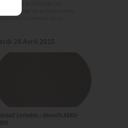
permettant le décapage par
aérogommage de surfaces variées.
Découvrez l'ensemble de la...
ardi 28 Avril 2015
Abrasif Corindon – Abrasifs AERO-
NOV