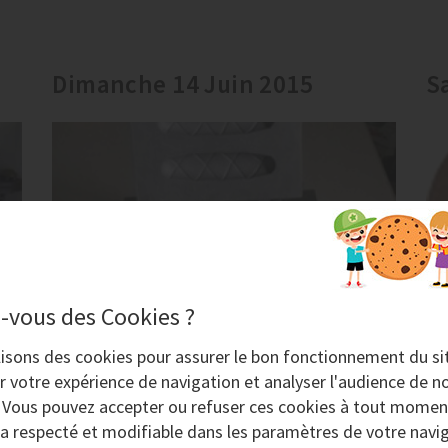
Dimanche 14 Juin 2015
S
-vous des Cookies ?
Décapage aluminium alimentaire au
lisons des
cookies
pour assurer le bon fonctionnement du si
bicarbonate
r votre expérience de navigation et analyser l'audience de no
. Vous pouvez accepter ou refuser ces cookies à tout momen
Professionnels du secteur alimentaire,
ra respecté et modifiable dans les paramètres de votre navig
vous cherchez une solution pour