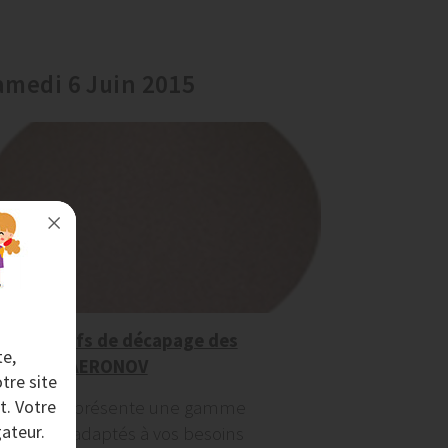
amedi 6 Juin 2015
Les abrasifs de décapage des
te,
surfaces AERONOV
tre site
t. Votre
AERONOV présente une gamme
ateur.
d'abrasifs adaptés à vos besoins