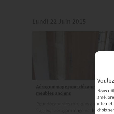
Lundi 22 Juin 2015
Voulez
Aérogommage pour décaper les
Nous uti
meubles anciens
améliore
internet
Pour décaper les meubles anciens ou
choix se
fragiles, l’aérogommage est le procédé