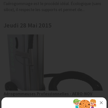
l’aérogommage est le procédé idéal. Écologique (sans
silice), il respecte les supports et permet de...
Jeudi 28 Mai 2015
Aérogommeuses Professionnelles - AERO-NOV
AERONOV, fabricant d'aérogommeuses
professionnelles, vous propose ses services de