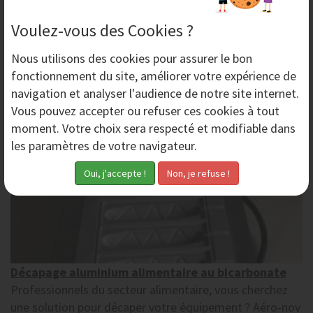
décapage, nettoyage et dégraissage de multiples
Voulez-vous des Cookies ?
supports, même les...
Nous utilisons des
cookies
pour assurer le bon
Dimanche 14 Juin 2015
fonctionnement du site, améliorer votre expérience de
navigation et analyser l'audience de notre site internet.
Vous pouvez accepter ou refuser ces cookies à tout
moment. Votre choix sera respecté et modifiable dans
les paramètres de votre navigateur.
Décapage aluminium alimentaire au bicarbonate
Professionnels du secteur alimentaire, vous cherchez
une solution pour décaper votre équipement ? Aéro-nov