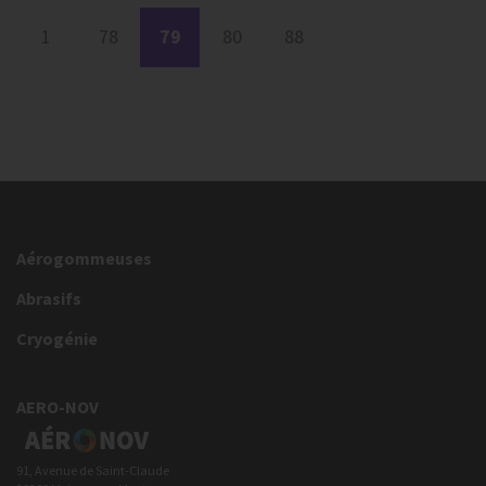
1
78
79
80
88
Aérogommeuses
Abrasifs
Cryogénie
AERO-NOV
91, Avenue de Saint-Claude