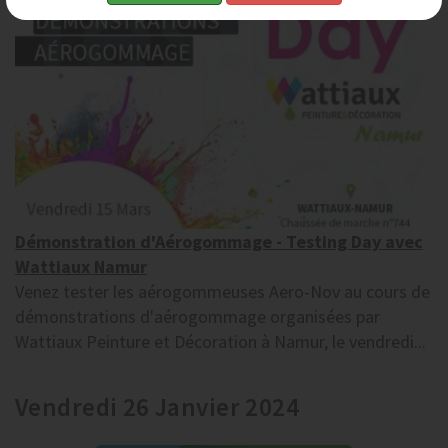
Démonstration d'Aérogommage - Testing Day avec
Wattiaux Namur
Venez tester les aérogommeuses Aero-Nov au cours de
démonstrations d'aérogommage organisées par
Wattiaux Peinture et Décoration à Namur, le vendredi...
Vendredi 26 Janvier 2024