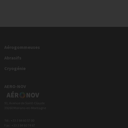
Aérogommeuses
Abrasifs
Cryogénie
AERO-NOV
91, Avenue de Saint-Claude
39260 Moirans-en-Montagne
Tél : +33 3 84 60 57 00
Fax : +33 3 84 60 74 67