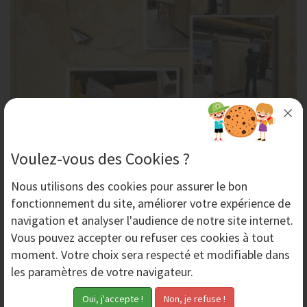
Voulez-vous des Cookies ?
Expédition de notre matériel d'aérogommage au
Canada
Nous utilisons des
cookies
pour assurer le bon
AERO-NOV Équipements expédie du matériel
fonctionnement du site, améliorer votre expérience de
d'aérogommage en France, mais également à travers le
navigation et analyser l'audience de notre site internet.
monde entier. Cette semaine une expédition un peu...
Vous pouvez accepter ou refuser ces cookies à tout
moment. Votre choix sera respecté et modifiable dans
les paramètres de votre navigateur.
Jeudi 7 Mars 2024