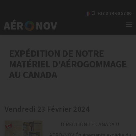
+33 3 84 60 57 00
To
nav
EXPÉDITION DE NOTRE
MATÉRIEL D'AÉROGOMMAGE
AU CANADA
Vendredi 23 Février 2024
DIRECTION LE CANADA !!
AERO-NOV Équipements expédie du