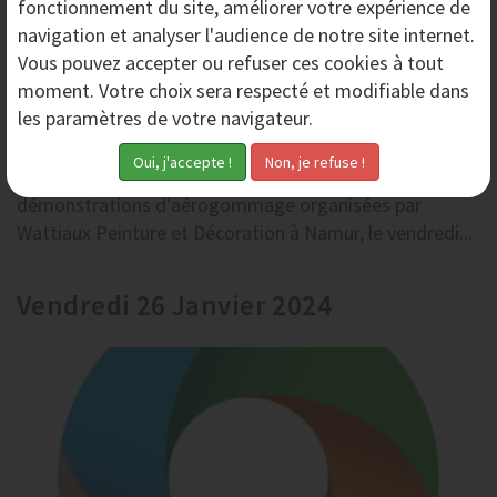
fonctionnement du site, améliorer votre expérience de
navigation et analyser l'audience de notre site internet.
Vous pouvez accepter ou refuser ces cookies à tout
moment. Votre choix sera respecté et modifiable dans
les paramètres de votre navigateur.
Démonstration d'Aérogommage - Testing Day avec
Wattiaux Namur
Venez tester les aérogommeuses Aero-Nov au cours de
démonstrations d'aérogommage organisées par
Wattiaux Peinture et Décoration à Namur, le vendredi...
Vendredi 26 Janvier 2024