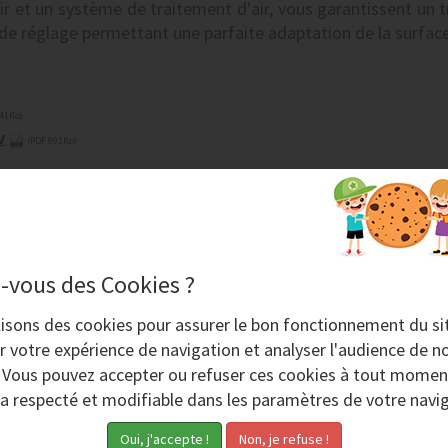
r et un système de traitement d'air, vous garantissent un 
 de réglage permettant une parfaite adaptation de la surface 
41Ko)
v
(PDF 891Ko)
-vous des Cookies ?
lisons des
cookies
pour assurer le bon fonctionnement du si
r votre expérience de navigation et analyser l'audience de no
. Vous pouvez accepter ou refuser ces cookies à tout momen
ra respecté et modifiable dans les paramètres de votre navig
Jeudi 7 Mars 2024
M