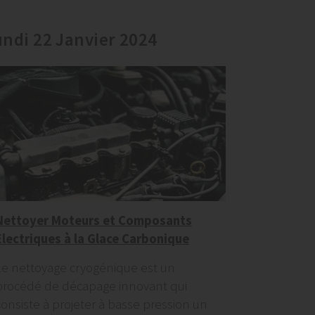
undi 22 Janvier 2024
Nettoyer Moteurs et Composants
Electriques à la Glace Carbonique
Le nettoyage cryogénique est un
procédé de décapage innovant qui
consiste à projeter à basse pression un