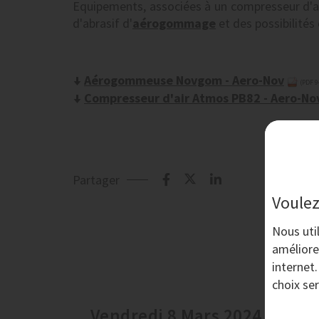
Equipements, associées à un compresseur d'ai
d'abrasif d'
aérogommage
et des possibilités
Aérogommeuse Novgom - Aero-Nov
(PDF 9
Compresseur d'air Atmos PB82 - Aero-No
Partager
Voulez
Nous uti
améliore
internet
choix se
Vendredi 8 Mars 2024