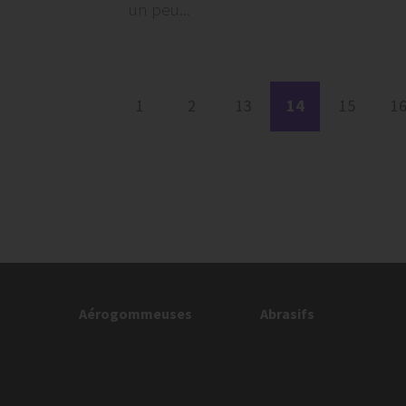
un peu...
1
2
13
14
15
1
Aérogommeuses
Abrasifs