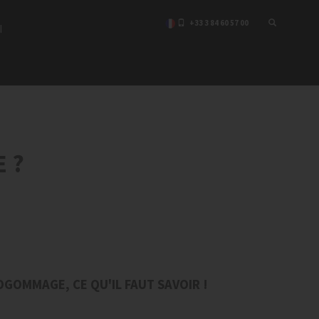
+33 3 84 60 57 00
I
 ?
GOMMAGE, CE QU'IL FAUT SAVOIR !