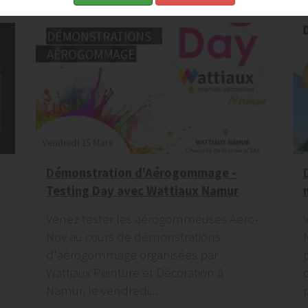
Démonstration d'Aérogommage -
Testing Day avec Wattiaux Namur
Venez tester les aérogommeuses Aero-
Nov au cours de démonstrations
d'aérogommage organisées par
Wattiaux Peinture et Décoration à
Namur, le vendredi...