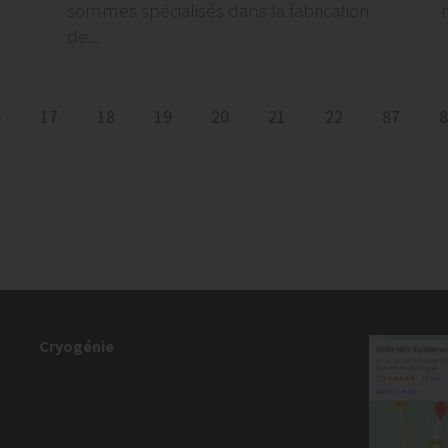
sommes spécialisés dans la fabrication
de...
6
17
18
19
20
21
22
87
8
Cryogénie