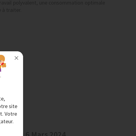
travail polyvalent, une consommation optimale
à traiter.
te,
tre site
t. Votre
ateur.
ercredi 6 Mars 2024