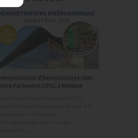
Démonstration d'Aérogommage chez
notre Partenaire CIPAC à Naninne
Venez rencontrer l'équipe de CIPAC
Naninne lors d'une journée dédiée à la
présentation du matériel
d'aérogommage Aero-nov. Au
programme,...