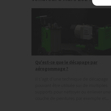
Qu'est-ce que le décapage par
aérogommage ?
Il s'agit d'une technique de décapage
pouvant être utilisée sur de multiples
supports pour nettoyer ou enlever une
couche de peintures par exemple et...