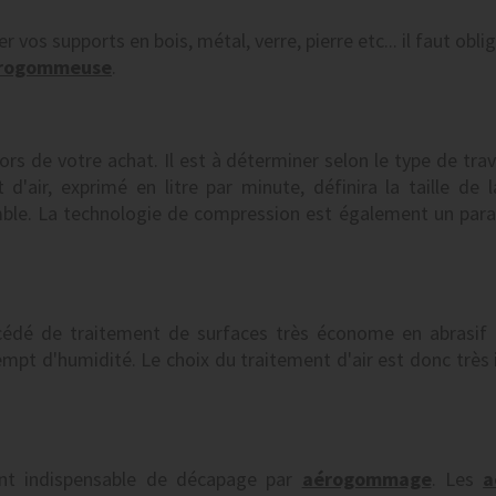
r vos supports en bois, métal, verre, pierre etc... il faut ob
rogommeuse
.
rs de votre achat. Il est à déterminer selon le type de travai
t d'air, exprimé en litre par minute, définira la taille de l
le. La technologie de compression est également un param
édé de traitement de surfaces très économe en abrasif
pt d'humidité. Le choix du traitement d'air est donc très 
ment indispensable de décapage par
aérogommage
. Les
a