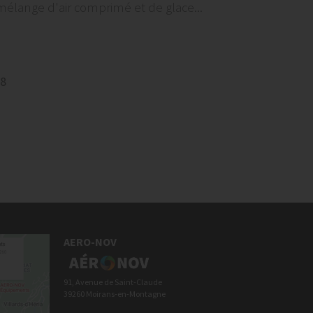
mélange d'air comprimé et de glace...
8
AERO-NOV
91, Avenue de Saint-Claude
39260 Moirans-en-Montagne