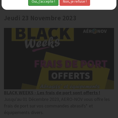
support pour le nettoyer ou enlever une couche...
Jeudi 23 Novembre 2023
BLACK WEEKS - Les frais de port sont offerts !
Jusqu'au 01 Décembre 2023, AERO-NOV vous offre les
frais de port sur vos commandes abrasifs* et
équipements divers.