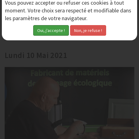
Vous pouvez accepter ou refuser ces cookies à tout
Fonctionnement du décapage par aérogommeuse ?
moment. Votre choix sera respecté et modifiable dans
Découvrez avec AERONOV Equipements, le
les paramètres de votre navigateur.
fonctionnement du décapage par aérogommeuse. Pour
réaliser un aérogommage vous avez besoin d’une
aérogommeuse,...
Lundi 10 Mai 2021