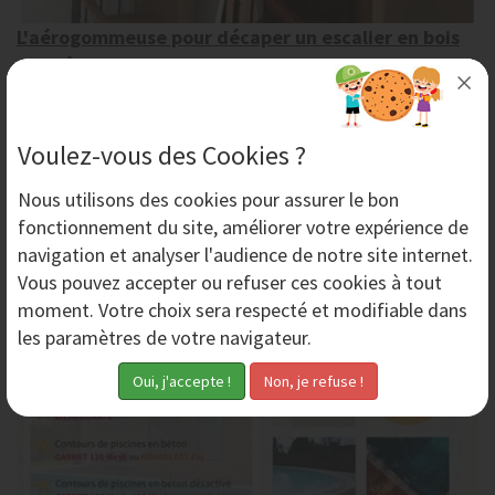
L'aérogommeuse pour décaper un escalier en bois
par aérogommage
En quoi consiste le procédé de décapage par
aérogommage d'un escalier en bois ? Oubliez le
ponçage manuel de votre escalier en bois,
Voulez-vous des Cookies ?
l'aérogommage...
Nous utilisons des
cookies
pour assurer le bon
fonctionnement du site, améliorer votre expérience de
Mardi 28 Juin 2022
navigation et analyser l'audience de notre site internet.
Vous pouvez accepter ou refuser ces cookies à tout
moment. Votre choix sera respecté et modifiable dans
les paramètres de votre navigateur.