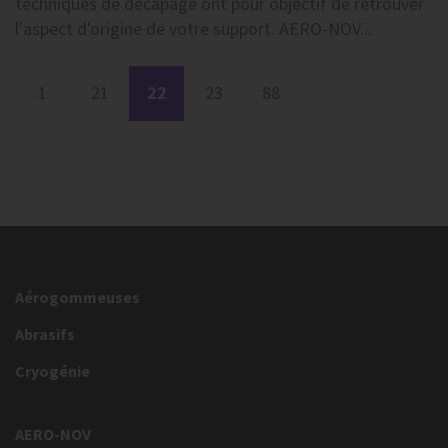
techniques de décapage ont pour objectif de retrouver
l'aspect d'origine de votre support. AERO-NOV...
1
21
22
23
88
Aérogommeuses
Abrasifs
Cryogénie
AERO-NOV