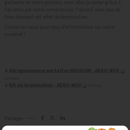
gachette de votre pistolet, vous allez projeter grâce à
l'air émis par votre compresseur, l'abrasif ainsi que de
l'eau donnant cet effet de brumisation.
Contactez-nous pour plus d'informations sur notre
matériel !
Aérogommeuse portative NOVGOM - AERO-NOV
(PDF 941Ko)
Kit de brumisation - AERO-NOV
(PDF 502Ko)
Partager