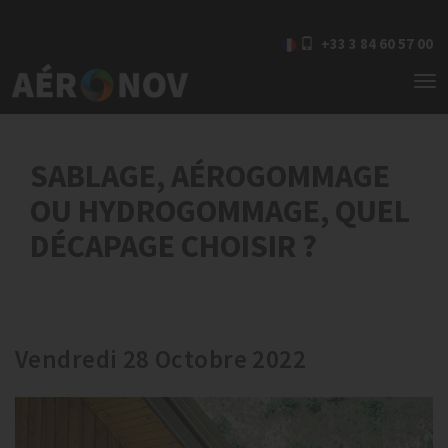
+33 3 84 60 57 00
To
nav
SABLAGE, AÉROGOMMAGE
OU HYDROGOMMAGE, QUEL
DÉCAPAGE CHOISIR ?
Vendredi 28 Octobre 2022