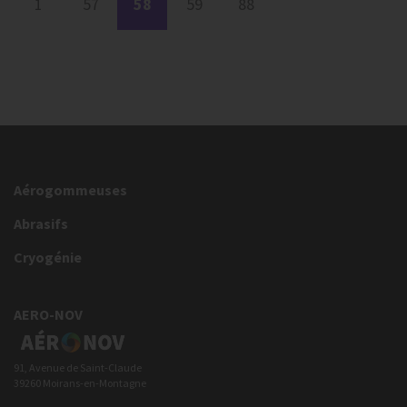
1
57
58
59
88
Aérogommeuses
Abrasifs
Cryogénie
AERO-NOV
91, Avenue de Saint-Claude
39260 Moirans-en-Montagne