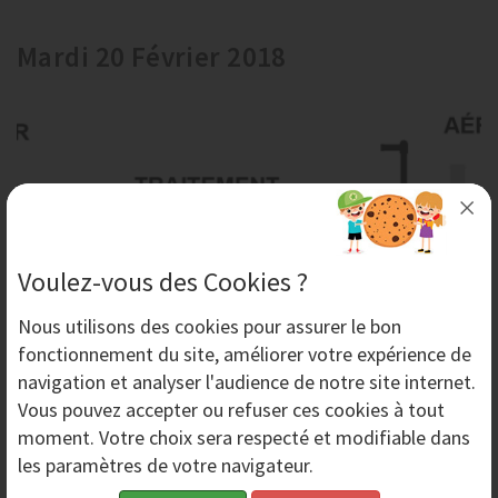
Mardi 20 Février 2018
Voulez-vous des Cookies ?
Nous utilisons des
cookies
pour assurer le bon
fonctionnement du site, améliorer votre expérience de
Aero-nov, un matériel complet pour l'aérogommage
navigation et analyser l'audience de notre site internet.
Aero-nov est spécialisé dans l'aéro-gommage,
Vous pouvez accepter ou refuser ces cookies à tout
technique douce de décapage. Aero-nov commercialise
moment. Votre choix sera respecté et modifiable dans
un équipement complet pour réaliser un
les paramètres de votre navigateur.
aérogommage...