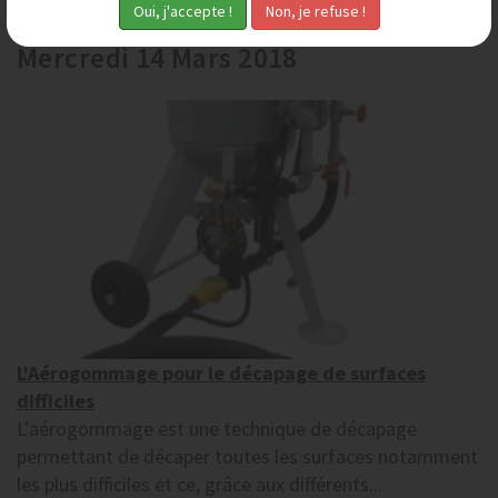
Mercredi 14 Mars 2018
L'Aérogommage pour le décapage de surfaces
difficiles
L'aérogommage est une technique de décapage
permettant de décaper toutes les surfaces notamment
les plus difficiles et ce, grâce aux différents...